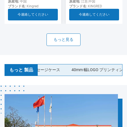
用のソーセージ
ド ソーセージ ケーシング食
原産地:
江苏,中国
原産地:
中国
ブランド名:
KINGRED
ブランド名:
Kingred
品グレード
今連絡してください
今連絡してください
もっと見る
もっと 製品
ック コラーゲンソーセージケース
40mm 幅LOGO プリンティング 防