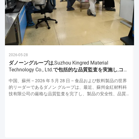
2026-05-28
ダノーングループは,Suzhou Kingred Material
Technology Co., Ltd.で包括的な品質監査を実施し,コミ
ットメントを強化
中国、蘇州 – 2026 年 5 月 28 日 – 食品および飲料製品の世界
的リーダーであるダノン グループは、最近、蘇州金紅材料科
技有限公司の厳格な品質監査を完了し、製品の安全性、品質、
運用の卓越性の最高水準を維持するための揺るぎない献身的な
姿勢を強調しました。この監査はダノンの上級品質保証専門家
チームによって実施され、原材料の取り扱いから最終製品検査
に至るまで生産プロセスのあらゆる側面を評価し、ダノンの厳
格な世界品質プロトコルとの整合性を確保しました。 厳格な
衛生および安全プロトコル: 最優先事項 監査は、施設の衛生お