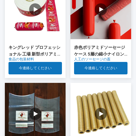
キングレッド プロフェッシ
赤色ポリアミドソーセージ
ョナル 工場 新型ポリアミド
ケース 5層の縮小ナイロン
食品の包装材料
人工のソーセージの蓋
ソーセージ キャッシング 食
ケース Co 排出 肉ソーセー
品グレードのプラスチック
ジパッケージ
今連絡してください
今連絡してください
OEM