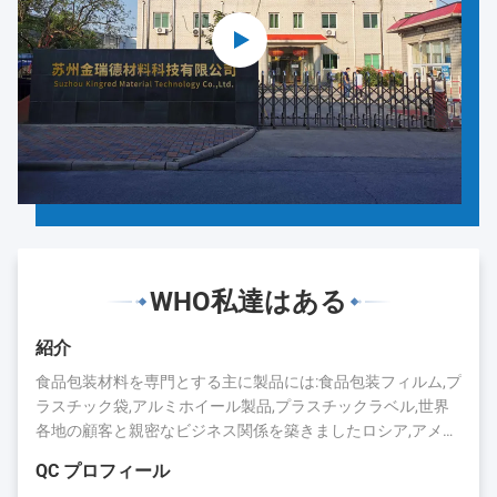
WHO私達はある
紹介
食品包装材料を専門とする主に製品には:食品包装フィルム,プ
ラスチック袋,アルミホイール製品,プラスチックラベル,世界
各地の顧客と親密なビジネス関係を築きましたロシア,アメリ
カ,日本,カナダ,オーストラリア,ブラジル,インド,スペインなど
QC プロフィール
長年の蓄積により,キングレッドは評判と業界での存在を得ま