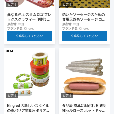
ビデオ
ビデオ
異なる色 カスタムロゴ フレ
焼いたソーセージのための
ックスグラフィー 印刷 5 層
食用天然色ソーセージ コラ
ソーセージ ソーセージ用の
ーゲンケース
原産地:
中国
原産地:
中国
ブランド名:
Kingred
ブランド名:
Kingred
ケース
今連絡してください
今連絡してください
ビデオ
ビデオ
食品級 簡単に剥がれる 透明
Kingred の新しいスタイル
性セルロース ホットドッグ
の高バリア非食用ポリアミ