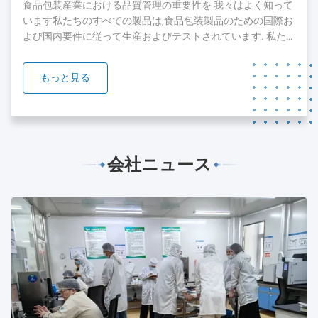
した現在では,顧客とチームを拡大し続けています.顧客に最
食品包装産業における品質管理の重要性を 我々はよく知って
高のサービスを提供するために...
います私たちのすべての製品は,食品包装製品のための国際お
よび国内要件に従って生産およびテストされています. 私た
ちの製品のいくつかは,FDA,SGSとBV orgnizationのテストと
認証を通過しています. 我々は,品質と安全が私たちの製品の
もっと見る
礎であることを知っています.私たちは,私たちの製品の品質
を保証するために絶え間ない努力をすることに 準備ができて
います....
会社ニュース