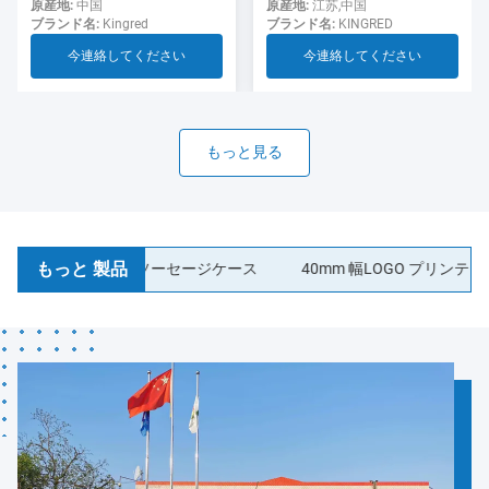
用のソーセージ
ド ソーセージ ケーシング食
原産地:
江苏,中国
原産地:
中国
ブランド名:
KINGRED
ブランド名:
Kingred
品グレード
今連絡してください
今連絡してください
もっと見る
もっと 製品
ティック コラーゲンソーセージケース
40mm 幅LOGO プリンティング