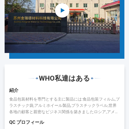
WHO私達はある
紹介
食品包装材料を専門とする主に製品には:食品包装フィルム,プ
ラスチック袋,アルミホイール製品,プラスチックラベル,世界
各地の顧客と親密なビジネス関係を築きましたロシア,アメリ
カ,日本,カナダ,オーストラリア,ブラジル,インド,スペインなど
QC プロフィール
長年の蓄積により,キングレッドは評判と業界での存在を得ま