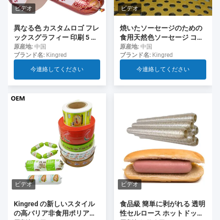
ビデオ
ビデオ
異なる色 カスタムロゴ フレ
焼いたソーセージのための
ックスグラフィー 印刷 5 層
食用天然色ソーセージ コラ
ソーセージ ソーセージ用の
ーゲンケース
原産地:
中国
原産地:
中国
ブランド名:
Kingred
ブランド名:
Kingred
ケース
今連絡してください
今連絡してください
ビデオ
ビデオ
食品級 簡単に剥がれる 透明
Kingred の新しいスタイル
性セルロース ホットドッグ
の高バリア非食用ポリアミ