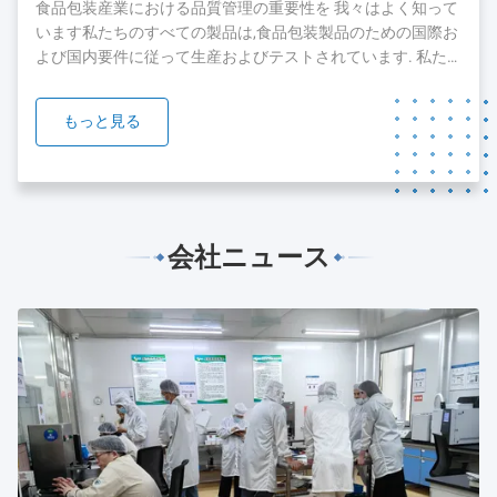
した現在では,顧客とチームを拡大し続けています.顧客に最
食品包装産業における品質管理の重要性を 我々はよく知って
高のサービスを提供するために...
います私たちのすべての製品は,食品包装製品のための国際お
よび国内要件に従って生産およびテストされています. 私た
ちの製品のいくつかは,FDA,SGSとBV orgnizationのテストと
認証を通過しています. 我々は,品質と安全が私たちの製品の
もっと見る
礎であることを知っています.私たちは,私たちの製品の品質
を保証するために絶え間ない努力をすることに 準備ができて
います....
会社ニュース