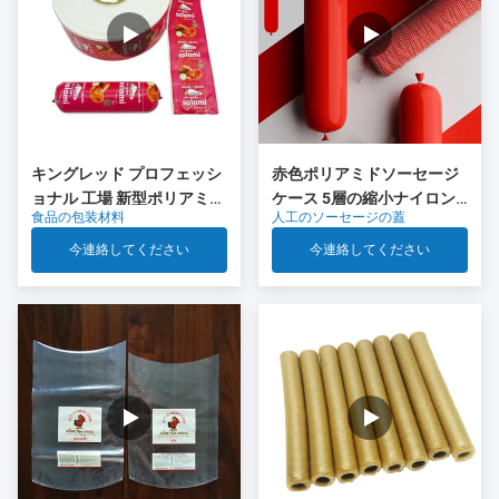
キングレッド プロフェッシ
赤色ポリアミドソーセージ
ョナル 工場 新型ポリアミド
ケース 5層の縮小ナイロン
食品の包装材料
人工のソーセージの蓋
ソーセージ キャッシング 食
ケース Co 排出 肉ソーセー
品グレードのプラスチック
ジパッケージ
今連絡してください
今連絡してください
OEM