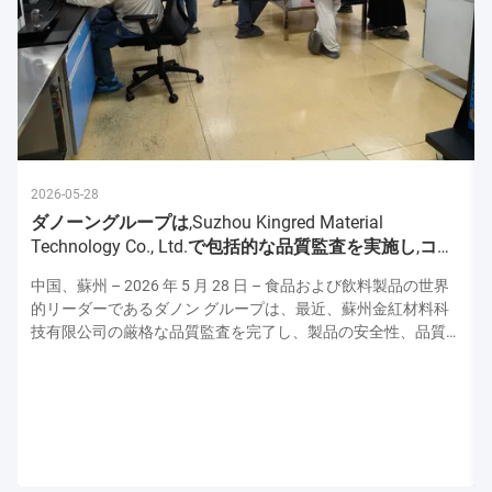
2026-05-28
ダノーングループは,Suzhou Kingred Material
Technology Co., Ltd.で包括的な品質監査を実施し,コミ
ットメントを強化
中国、蘇州 – 2026 年 5 月 28 日 – 食品および飲料製品の世界
的リーダーであるダノン グループは、最近、蘇州金紅材料科
技有限公司の厳格な品質監査を完了し、製品の安全性、品質、
運用の卓越性の最高水準を維持するための揺るぎない献身的な
姿勢を強調しました。この監査はダノンの上級品質保証専門家
チームによって実施され、原材料の取り扱いから最終製品検査
に至るまで生産プロセスのあらゆる側面を評価し、ダノンの厳
格な世界品質プロトコルとの整合性を確保しました。 厳格な
衛生および安全プロトコル: 最優先事項 監査は、施設の衛生お