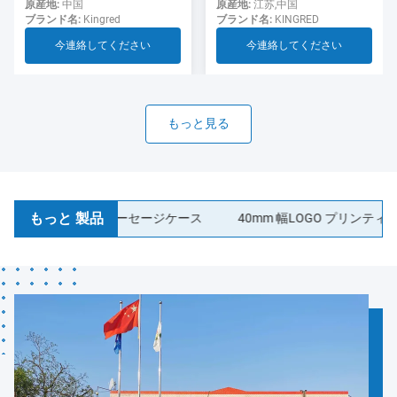
用のソーセージ
ド ソーセージ ケーシング食
原産地:
江苏,中国
原産地:
中国
ブランド名:
KINGRED
ブランド名:
Kingred
品グレード
今連絡してください
今連絡してください
もっと見る
もっと 製品
ィック コラーゲンソーセージケース
40mm 幅LOGO プリンティング 