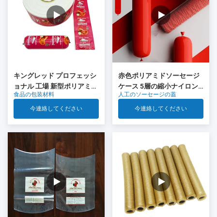
キングレッド プロフェッシ
赤色ポリアミドソーセージ
ョナル 工場 新型ポリアミド
ケース 5層の縮小ナイロン
食品の包装材料
人工のソーセージの蓋
ソーセージ キャッシング 食
ケース Co 排出 肉ソーセー
品グレードのプラスチック
ジパッケージ
今連絡してください
今連絡してください
OEM