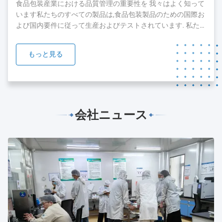
した現在では,顧客とチームを拡大し続けています.顧客に最
食品包装産業における品質管理の重要性を 我々はよく知って
高のサービスを提供するために...
います私たちのすべての製品は,食品包装製品のための国際お
よび国内要件に従って生産およびテストされています. 私た
ちの製品のいくつかは,FDA,SGSとBV orgnizationのテストと
認証を通過しています. 我々は,品質と安全が私たちの製品の
もっと見る
礎であることを知っています.私たちは,私たちの製品の品質
を保証するために絶え間ない努力をすることに 準備ができて
います....
会社ニュース