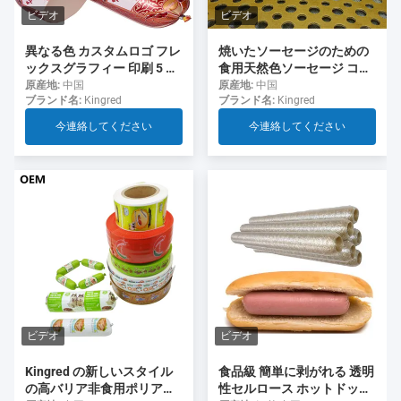
ビデオ
ビデオ
異なる色 カスタムロゴ フレ
焼いたソーセージのための
ックスグラフィー 印刷 5 層
食用天然色ソーセージ コラ
ソーセージ ソーセージ用の
ーゲンケース
原産地:
中国
原産地:
中国
ブランド名:
Kingred
ブランド名:
Kingred
ケース
今連絡してください
今連絡してください
ビデオ
ビデオ
食品級 簡単に剥がれる 透明
Kingred の新しいスタイル
性セルロース ホットドッグ
の高バリア非食用ポリアミ