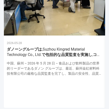
2026-05-28
ダノーングループは,Suzhou Kingred Material
Technology Co., Ltd.で包括的な品質監査を実施し,コミ
ットメントを強化
中国、蘇州 – 2026 年 5 月 28 日 – 食品および飲料製品の世界
的リーダーであるダノン グループは、最近、蘇州金紅材料科
技有限公司の厳格な品質監査を完了し、製品の安全性、品質、
運用の卓越性の最高水準を維持するための揺るぎない献身的な
姿勢を強調しました。この監査はダノンの上級品質保証専門家
チームによって実施され、原材料の取り扱いから最終製品検査
に至るまで生産プロセスのあらゆる側面を評価し、ダノンの厳
格な世界品質プロトコルとの整合性を確保しました。 厳格な
衛生および安全プロトコル: 最優先事項 監査は、施設の衛生お