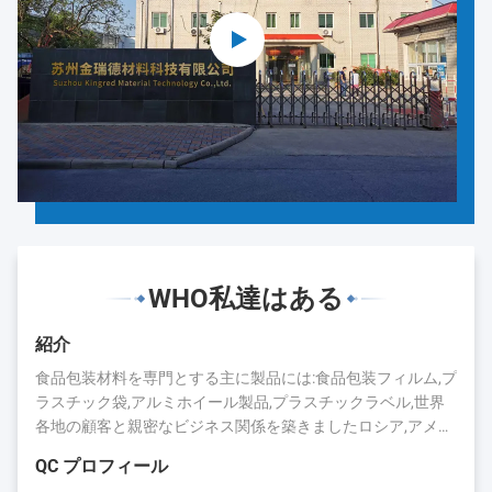
WHO私達はある
紹介
食品包装材料を専門とする主に製品には:食品包装フィルム,プ
ラスチック袋,アルミホイール製品,プラスチックラベル,世界
各地の顧客と親密なビジネス関係を築きましたロシア,アメリ
カ,日本,カナダ,オーストラリア,ブラジル,インド,スペインなど
QC プロフィール
長年の蓄積により,キングレッドは評判と業界での存在を得ま