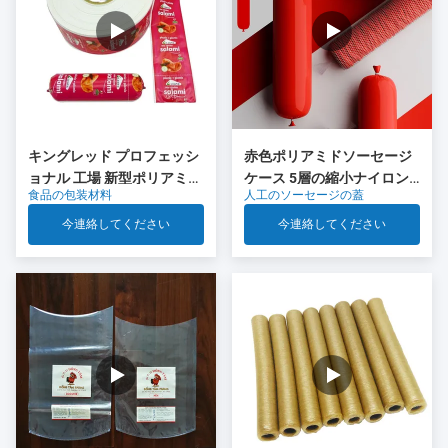
キングレッド プロフェッシ
赤色ポリアミドソーセージ
ョナル 工場 新型ポリアミド
ケース 5層の縮小ナイロン
食品の包装材料
人工のソーセージの蓋
ソーセージ キャッシング 食
ケース Co 排出 肉ソーセー
品グレードのプラスチック
ジパッケージ
今連絡してください
今連絡してください
OEM