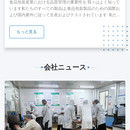
した現在では,顧客とチームを拡大し続けています.顧客に最
食品包装産業における品質管理の重要性を 我々はよく知って
高のサービスを提供するために...
います私たちのすべての製品は,食品包装製品のための国際お
よび国内要件に従って生産およびテストされています. 私た
ちの製品のいくつかは,FDA,SGSとBV orgnizationのテストと
認証を通過しています. 我々は,品質と安全が私たちの製品の
もっと見る
礎であることを知っています.私たちは,私たちの製品の品質
を保証するために絶え間ない努力をすることに 準備ができて
います....
会社ニュース