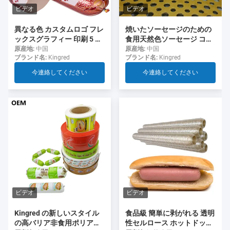
ビデオ
ビデオ
異なる色 カスタムロゴ フレ
焼いたソーセージのための
ックスグラフィー 印刷 5 層
食用天然色ソーセージ コラ
ソーセージ ソーセージ用の
ーゲンケース
原産地:
中国
原産地:
中国
ブランド名:
Kingred
ブランド名:
Kingred
ケース
今連絡してください
今連絡してください
ビデオ
ビデオ
食品級 簡単に剥がれる 透明
Kingred の新しいスタイル
性セルロース ホットドッグ
の高バリア非食用ポリアミ