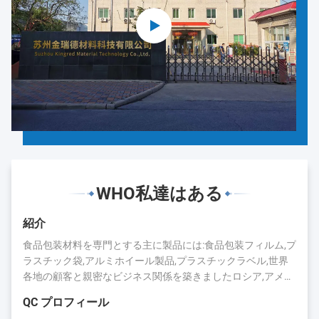
WHO私達はある
紹介
食品包装材料を専門とする主に製品には:食品包装フィルム,プ
ラスチック袋,アルミホイール製品,プラスチックラベル,世界
各地の顧客と親密なビジネス関係を築きましたロシア,アメリ
カ,日本,カナダ,オーストラリア,ブラジル,インド,スペインなど
QC プロフィール
長年の蓄積により,キングレッドは評判と業界での存在を得ま