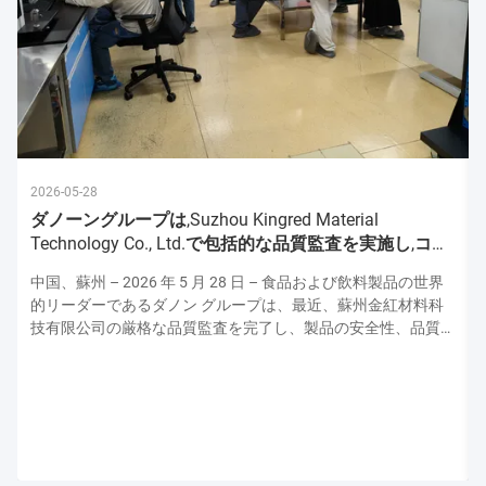
2026-05-28
ダノーングループは,Suzhou Kingred Material
Technology Co., Ltd.で包括的な品質監査を実施し,コミ
ットメントを強化
中国、蘇州 – 2026 年 5 月 28 日 – 食品および飲料製品の世界
的リーダーであるダノン グループは、最近、蘇州金紅材料科
技有限公司の厳格な品質監査を完了し、製品の安全性、品質、
運用の卓越性の最高水準を維持するための揺るぎない献身的な
姿勢を強調しました。この監査はダノンの上級品質保証専門家
チームによって実施され、原材料の取り扱いから最終製品検査
に至るまで生産プロセスのあらゆる側面を評価し、ダノンの厳
格な世界品質プロトコルとの整合性を確保しました。 厳格な
衛生および安全プロトコル: 最優先事項 監査は、施設の衛生お