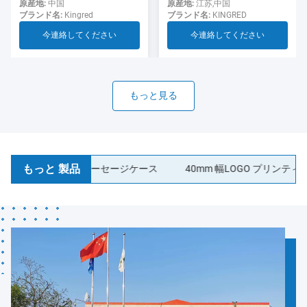
用のソーセージ
ド ソーセージ ケーシング食
原産地:
江苏,中国
原産地:
中国
ブランド名:
KINGRED
ブランド名:
Kingred
品グレード
今連絡してください
今連絡してください
もっと見る
もっと 製品
ィック コラーゲンソーセージケース
40mm 幅LOGO プリンティング 