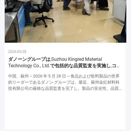
2026-05-28
ダノーングループは,Suzhou Kingred Material
Technology Co., Ltd.で包括的な品質監査を実施し,コミ
ットメントを強化
中国、蘇州 – 2026 年 5 月 28 日 – 食品および飲料製品の世界
的リーダーであるダノン グループは、最近、蘇州金紅材料科
技有限公司の厳格な品質監査を完了し、製品の安全性、品質、
運用の卓越性の最高水準を維持するための揺るぎない献身的な
姿勢を強調しました。この監査はダノンの上級品質保証専門家
チームによって実施され、原材料の取り扱いから最終製品検査
に至るまで生産プロセスのあらゆる側面を評価し、ダノンの厳
格な世界品質プロトコルとの整合性を確保しました。 厳格な
衛生および安全プロトコル: 最優先事項 監査は、施設の衛生お