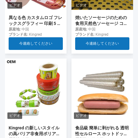
ビデオ
ビデオ
異なる色 カスタムロゴ フレ
焼いたソーセージのための
ックスグラフィー 印刷 5 層
食用天然色ソーセージ コラ
ソーセージ ソーセージ用の
ーゲンケース
原産地:
中国
原産地:
中国
ブランド名:
Kingred
ブランド名:
Kingred
ケース
今連絡してください
今連絡してください
ビデオ
ビデオ
食品級 簡単に剥がれる 透明
Kingred の新しいスタイル
性セルロース ホットドッグ
の高バリア非食用ポリアミ