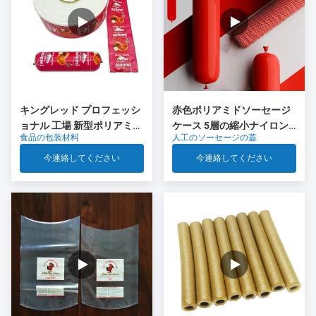
キングレッド プロフェッシ
赤色ポリアミドソーセージ
ョナル 工場 新型ポリアミド
ケース 5層の縮小ナイロン
食品の包装材料
人工のソーセージの蓋
ソーセージ キャッシング 食
ケース Co 排出 肉ソーセー
品グレードのプラスチック
ジパッケージ
今連絡してください
今連絡してください
OEM