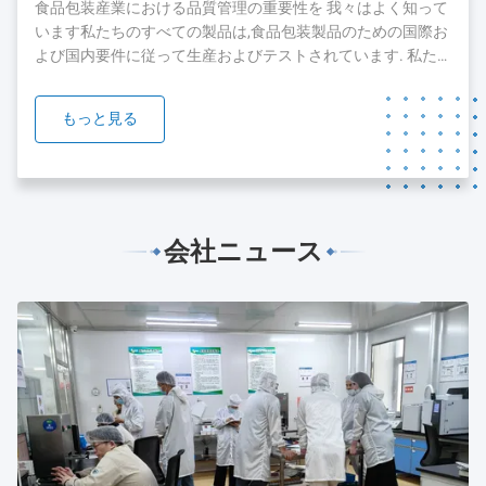
した現在では,顧客とチームを拡大し続けています.顧客に最
食品包装産業における品質管理の重要性を 我々はよく知って
高のサービスを提供するために...
います私たちのすべての製品は,食品包装製品のための国際お
よび国内要件に従って生産およびテストされています. 私た
ちの製品のいくつかは,FDA,SGSとBV orgnizationのテストと
認証を通過しています. 我々は,品質と安全が私たちの製品の
もっと見る
礎であることを知っています.私たちは,私たちの製品の品質
を保証するために絶え間ない努力をすることに 準備ができて
います....
会社ニュース