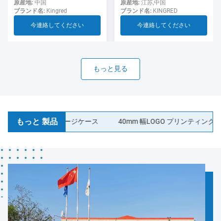
用のソーセージ
ド ソーセージ ケーシング食
原産地:
江苏,中国
原産地:
中国
ブランド名:
KINGRED
ブランド名:
Kingred
品グレード
今連絡してください
今連絡してください
もっと見る
もっと 製品
ク コラーゲンソーセージケース
40mm 幅LOGO プリンティング 防水