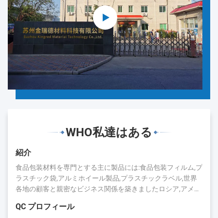
WHO私達はある
紹介
食品包装材料を専門とする主に製品には:食品包装フィルム,プ
ラスチック袋,アルミホイール製品,プラスチックラベル,世界
各地の顧客と親密なビジネス関係を築きましたロシア,アメリ
カ,日本,カナダ,オーストラリア,ブラジル,インド,スペインなど
QC プロフィール
長年の蓄積により,キングレッドは評判と業界での存在を得ま