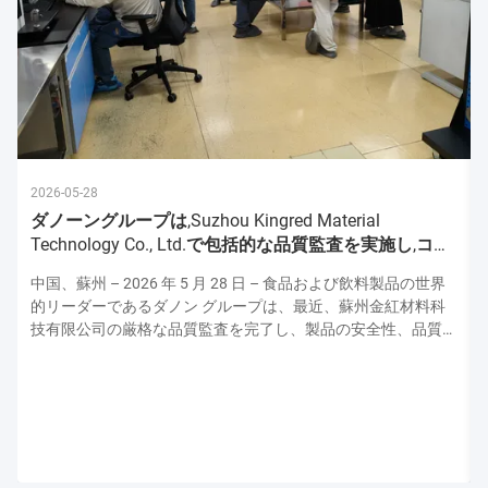
2026-05-28
ダノーングループは,Suzhou Kingred Material
Technology Co., Ltd.で包括的な品質監査を実施し,コミ
ットメントを強化
中国、蘇州 – 2026 年 5 月 28 日 – 食品および飲料製品の世界
的リーダーであるダノン グループは、最近、蘇州金紅材料科
技有限公司の厳格な品質監査を完了し、製品の安全性、品質、
運用の卓越性の最高水準を維持するための揺るぎない献身的な
姿勢を強調しました。この監査はダノンの上級品質保証専門家
チームによって実施され、原材料の取り扱いから最終製品検査
に至るまで生産プロセスのあらゆる側面を評価し、ダノンの厳
格な世界品質プロトコルとの整合性を確保しました。 厳格な
衛生および安全プロトコル: 最優先事項 監査は、施設の衛生お