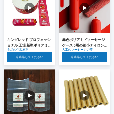
キングレッド プロフェッシ
赤色ポリアミドソーセージ
ョナル 工場 新型ポリアミド
ケース 5層の縮小ナイロン
食品の包装材料
人工のソーセージの蓋
ソーセージ キャッシング 食
ケース Co 排出 肉ソーセー
品グレードのプラスチック
ジパッケージ
今連絡してください
今連絡してください
OEM