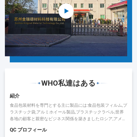
WHO私達はある
紹介
食品包装材料を専門とする主に製品には:食品包装フィルム,プ
ラスチック袋,アルミホイール製品,プラスチックラベル,世界
各地の顧客と親密なビジネス関係を築きましたロシア,アメリ
カ,日本,カナダ,オーストラリア,ブラジル,インド,スペインなど
QC プロフィール
長年の蓄積により,キングレッドは評判と業界での存在を得ま