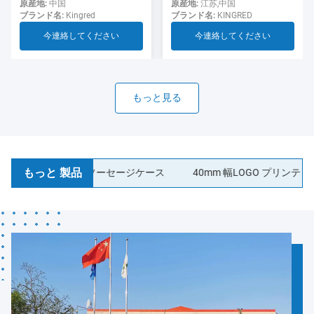
用のソーセージ
ド ソーセージ ケーシング食
原産地:
江苏,中国
原産地:
中国
ブランド名:
KINGRED
ブランド名:
Kingred
品グレード
今連絡してください
今連絡してください
もっと見る
もっと 製品
ィック コラーゲンソーセージケース
40mm 幅LOGO プリンティング 