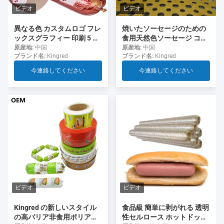
ビデオ
ビデオ
異なる色 カスタムロゴ フレ
焼いたソーセージのための
ックスグラフィー 印刷 5 層
食用天然色ソーセージ コラ
ソーセージ ソーセージ用の
ーゲンケース
原産地:
中国
原産地:
中国
ブランド名:
Kingred
ブランド名:
Kingred
ケース
今連絡してください
今連絡してください
ビデオ
ビデオ
食品級 簡単に剥がれる 透明
Kingred の新しいスタイル
性セルロース ホットドッグ
の高バリア非食用ポリアミ