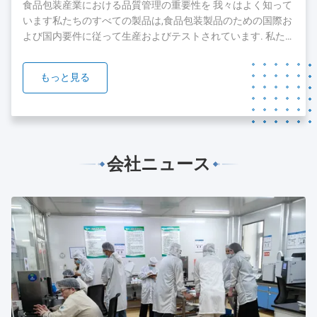
した現在では,顧客とチームを拡大し続けています.顧客に最
食品包装産業における品質管理の重要性を 我々はよく知って
高のサービスを提供するために...
います私たちのすべての製品は,食品包装製品のための国際お
よび国内要件に従って生産およびテストされています. 私た
ちの製品のいくつかは,FDA,SGSとBV orgnizationのテストと
認証を通過しています. 我々は,品質と安全が私たちの製品の
もっと見る
礎であることを知っています.私たちは,私たちの製品の品質
を保証するために絶え間ない努力をすることに 準備ができて
います....
会社ニュース