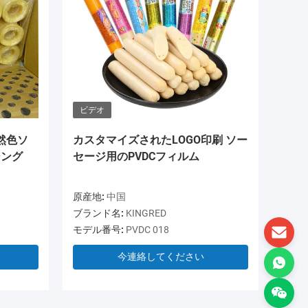
ビデオ
ビデオ
然色ソ
カスタマイズされたLOGO印刷 ソー
OEM 
シング
セージ用のPVDCフィルム
PVDC
ケース
原産地:
中国
原産地:
ブランド名:
KINGRED
ブランド
モデル番号:
PVDC 018
モデル番
今連絡してください