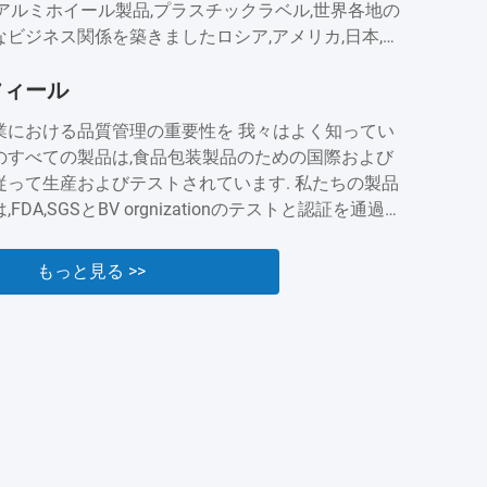
アルミホイール製品,プラスチックラベル,世界各地の
ビジネス関係を築きましたロシア,アメリカ,日本,カ
トラリア,ブラジル,インド,スペインなど長年の蓄積に
フィール
グレッドは評判と業界での存在を得ました現在では,顧
を拡大し続けています.顧客に最高のサービスを提供
業における品質管理の重要性を 我々はよく知ってい
.
のすべての製品は,食品包装製品のための国際および
従って生産およびテストされています. 私たちの製品
FDA,SGSとBV orgnizationのテストと認証を通過し
我々は,品質と安全が私たちの製品の礎であることを知
.私たちは,私たちの製品の品質を保証するために絶え
もっと見る >>
することに 準備ができています....