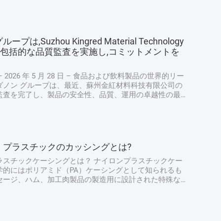
は,Suzhou Kingred Material Technology
Ltd.で包括的な品質監査を実施し,コミットメントを
 2026 年 5 月 28 日 – 食品および飲料製品の世界的リー
ダノン グループは、最近、蘇州金紅材料科技有限公司の
監査を完了し、製品の安全性、品質、運用の卓越性の最
持するための揺るぎない献身的な姿勢を強調しました。
ダノンの上級品質保証専門家チームによって実施され、
り扱いから最終製品検査に至るまで生産プロセスのあら
評価し、ダノンの厳格な世界品質プロトコルとの整合性
た。 厳格な衛生および安全プロトコル: 最優先事項 監
・プラスチックのカッシングとは?
の衛生および安全対策の徹底的なレビューから始まりま
のチームは、手洗い...
ラスチックケーシングとは？ ナイロンプラスチックケー
学的にはポリアミド（PA）ケーシングとして知られるも
セージ、ハム、加工肉製品の製造用に設計された特殊な
す。動物の腸から作られる従来の天然ケーシングとは異
ロンケーシングは合成の食品グレードフィルムです。多
PAとポリエチレン（PE）を組み合わせた多層共押出構造
されており、各素材の特定の強度を活用しています。こ