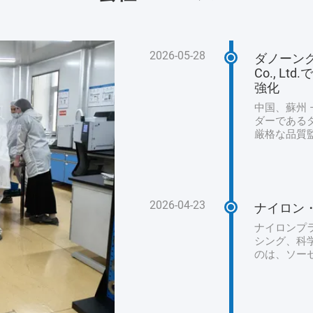
2026-05-28
ダノーングループ
Co., 
強化
中国、蘇州 –
ダーである
厳格な品質
高水準を維
この監査は
原材料の取
ゆる側面を
を確保しまし
2026-04-23
ナイロン
査は、施設
した。ダノン
ナイロンプ
シング、科
のは、ソー
人工包装で
なり、ナイ
くの場合、
として設計