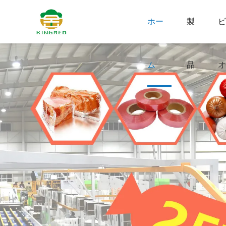
ホー
製
ビ
ム
品
オ