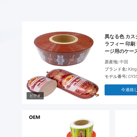
異なる色 カス
ラフィー 印刷 
ージ用のケー
原産地:
中国
ブランド名:
King
モデル番号:
CY3
今連絡
ビデオ