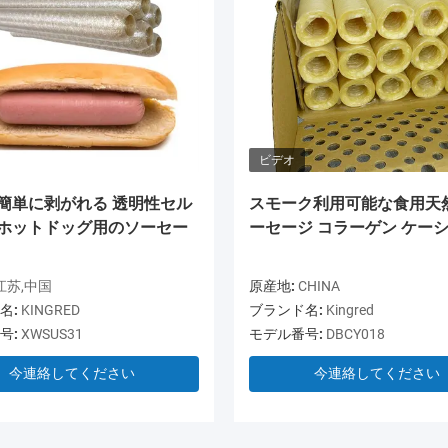
ビデオ
 簡単に剥がれる 透明性セル
スモーク利用可能な食用天
 ホットドッグ用のソーセー
ーセージ コラーゲン ケー
江苏,中国
原産地:
CHINA
名:
KINGRED
ブランド名:
Kingred
号:
XWSUS31
モデル番号:
DBCY018
今連絡してください
今連絡してください