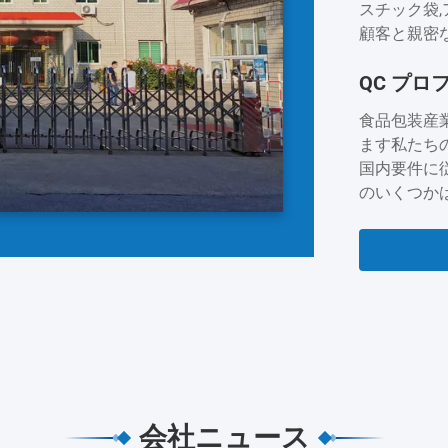
スチック袋,
顧客と親密な
ナダ,オース
QC プロ
より,キン
客とチーム
食品包装産
するために..
ます私たち
国内要件に
のいくつかは,
ています. 
っています
間ない努力を
会社ニュース