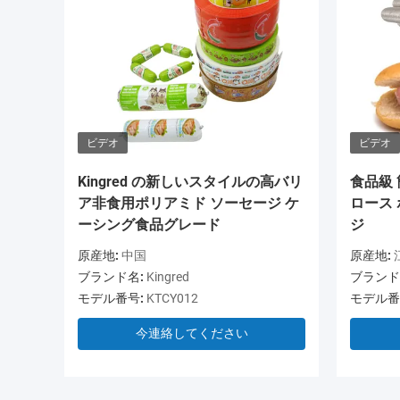
ビデオ
ビデオ
Kingred の新しいスタイルの高バリ
食品級
ア非食用ポリアミド ソーセージ ケ
ロース
ーシング食品グレード
ジ
原産地:
中国
原産地:
ブランド名:
Kingred
ブランド
モデル番号:
KTCY012
モデル番
今連絡してください