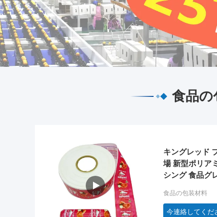
食品の
キングレッド 
場 新型ポリア
シング 食品グ
OEM
食品の包装材料
今連絡してくだ