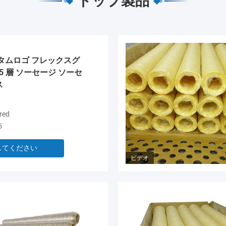
トップ製品
タムロゴ フレックスグ
5 層 ソーセージ ソーセ
ス
red
5
してください
ビデオ