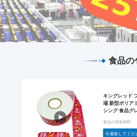
食品の
キングレッド 
場 新型ポリア
シング 食品グ
OEM
食品の包装材料
今連絡してくだ