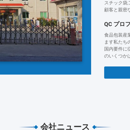
スチック袋,
顧客と親密な
ナダ,オース
QC プロ
より,キン
客とチーム
食品包装産
するために..
ます私たち
国内要件に
のいくつかは,
ています. 
っています
間ない努力を
会社ニュース