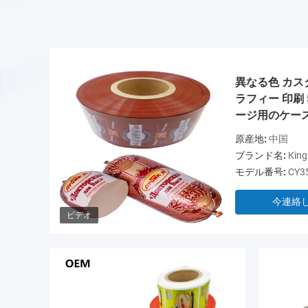
異なる色 カス
ラフィー 印刷 
ージ用のケー
原産地:
中国
ブランド名:
King
モデル番号:
CY3
今連絡
ビデオ