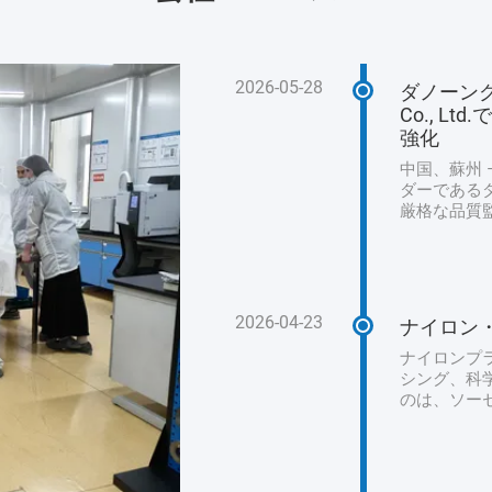
2026-05-28
ダノーングループ
Co., 
強化
中国、蘇州 –
ダーである
厳格な品質
高水準を維
この監査は
原材料の取
ゆる側面を
を確保しまし
2026-04-23
ナイロン
査は、施設
した。ダノン
ナイロンプ
シング、科
のは、ソー
人工包装で
なり、ナイ
くの場合、
として設計