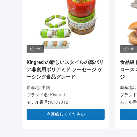
ビデオ
ビデオ
Kingred の新しいスタイルの高バリ
食品級
ア非食用ポリアミド ソーセージ ケ
ロース
ーシング食品グレード
ジ
原産地:
中国
原産地:
ブランド名:
Kingred
ブランド
モデル番号:
KTCY012
モデル番
今連絡してください