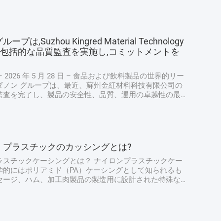
は,Suzhou Kingred Material Technology
Ltd.で包括的な品質監査を実施し,コミットメントを
 2026 年 5 月 28 日 – 食品および飲料製品の世界的リー
ダノン グループは、最近、蘇州金紅材料科技有限公司の
監査を完了し、製品の安全性、品質、運用の卓越性の最
持するための揺るぎない献身的な姿勢を強調しました。
ダノンの上級品質保証専門家チームによって実施され、
り扱いから最終製品検査に至るまで生産プロセスのあら
評価し、ダノンの厳格な世界品質プロトコルとの整合性
た。 厳格な衛生および安全プロトコル: 最優先事項 監
・プラスチックのカッシングとは?
の衛生および安全対策の徹底的なレビューから始まりま
のチームは、手洗い...
ラスチックケーシングとは？ ナイロンプラスチックケー
学的にはポリアミド（PA）ケーシングとして知られるも
セージ、ハム、加工肉製品の製造用に設計された特殊な
す。動物の腸から作られる従来の天然ケーシングとは異
ロンケーシングは合成の食品グレードフィルムです。多
PAとポリエチレン（PE）を組み合わせた多層共押出構造
されており、各素材の特定の強度を活用しています。こ