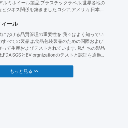
アルミホイール製品,プラスチックラベル,世界各地の
ビジネス関係を築きましたロシア,アメリカ,日本,カ
トラリア,ブラジル,インド,スペインなど長年の蓄積に
フィール
グレッドは評判と業界での存在を得ました現在では,顧
を拡大し続けています.顧客に最高のサービスを提供
業における品質管理の重要性を 我々はよく知ってい
.
のすべての製品は,食品包装製品のための国際および
従って生産およびテストされています. 私たちの製品
FDA,SGSとBV orgnizationのテストと認証を通過し
我々は,品質と安全が私たちの製品の礎であることを知
.私たちは,私たちの製品の品質を保証するために絶え
もっと見る >>
することに 準備ができています....