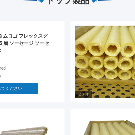
トップ製品
タムロゴ フレックスグ
5 層 ソーセージ ソーセ
ス
red
5
してください
ビデオ