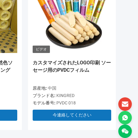
ビデオ
ビデオ
然色ソ
カスタマイズされたLOGO印刷 ソー
OEM 
シング
セージ用のPVDCフィルム
PVDC
ケース
原産地:
中国
原産地:
ブランド名:
KINGRED
ブランド
モデル番号:
PVDC 018
モデル番
今連絡してください