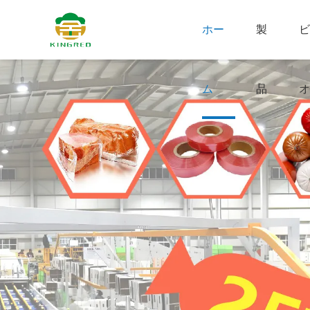
ホー
製
ビ
ム
品
オ