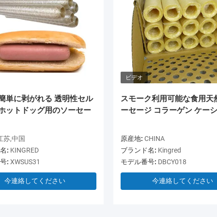
ビデオ
 簡単に剥がれる 透明性セル
スモーク利用可能な食用天
 ホットドッグ用のソーセー
ーセージ コラーゲン ケー
江苏,中国
原産地:
CHINA
名:
KINGRED
ブランド名:
Kingred
号:
XWSUS31
モデル番号:
DBCY018
今連絡してください
今連絡してください