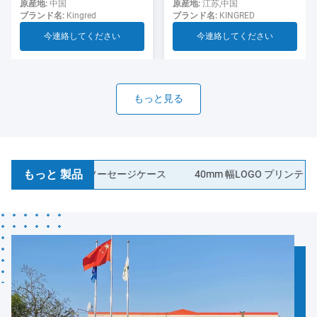
用のソーセージ
ド ソーセージ ケーシング食
原産地:
江苏,中国
原産地:
中国
ブランド名:
KINGRED
ブランド名:
Kingred
品グレード
今連絡してください
今連絡してください
もっと見る
もっと 製品
ティック コラーゲンソーセージケース
40mm 幅LOGO プリンティング