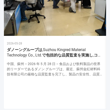
2026-05-28
ダノーングループは,Suzhou Kingred Material
Technology Co., Ltd.で包括的な品質監査を実施し,コミ
ットメントを強化
中国、蘇州 – 2026 年 5 月 28 日 – 食品および飲料製品の世界
的リーダーであるダノン グループは、最近、蘇州金紅材料科
技有限公司の厳格な品質監査を完了し、製品の安全性、品質、
運用の卓越性の最高水準を維持するための揺るぎない献身的な
姿勢を強調しました。この監査はダノンの上級品質保証専門家
チームによって実施され、原材料の取り扱いから最終製品検査
に至るまで生産プロセスのあらゆる側面を評価し、ダノンの厳
格な世界品質プロトコルとの整合性を確保しました。 厳格な
衛生および安全プロトコル: 最優先事項 監査は、施設の衛生お