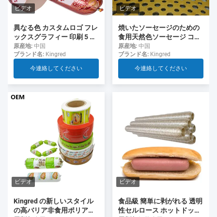
ビデオ
ビデオ
異なる色 カスタムロゴ フレ
焼いたソーセージのための
ックスグラフィー 印刷 5 層
食用天然色ソーセージ コラ
ソーセージ ソーセージ用の
ーゲンケース
原産地:
中国
原産地:
中国
ブランド名:
Kingred
ブランド名:
Kingred
ケース
今連絡してください
今連絡してください
ビデオ
ビデオ
食品級 簡単に剥がれる 透明
Kingred の新しいスタイル
性セルロース ホットドッグ
の高バリア非食用ポリアミ