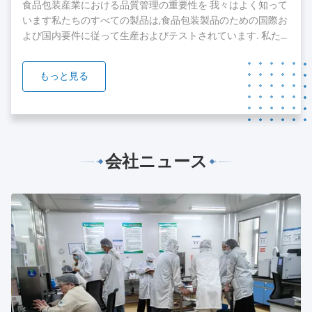
した現在では,顧客とチームを拡大し続けています.顧客に最
食品包装産業における品質管理の重要性を 我々はよく知って
高のサービスを提供するために...
います私たちのすべての製品は,食品包装製品のための国際お
よび国内要件に従って生産およびテストされています. 私た
ちの製品のいくつかは,FDA,SGSとBV orgnizationのテストと
認証を通過しています. 我々は,品質と安全が私たちの製品の
もっと見る
礎であることを知っています.私たちは,私たちの製品の品質
を保証するために絶え間ない努力をすることに 準備ができて
います....
会社ニュース