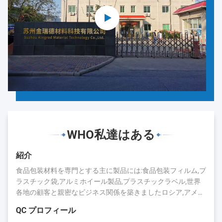
WHO私達はある
紹介
食品包装材料を専門とする主に製品には:食品包装フィルム,プ
ラスチック袋,アルミホイール製品,プラスチックラベル,世界
各地の顧客と親密なビジネス関係を築きましたロシア,アメリ
カ,日本,カナダ,オーストラリア,ブラジル,インド,スペインなど
QC プロフィール
長年の蓄積により,キングレッドは評判と業界での存在を得ま