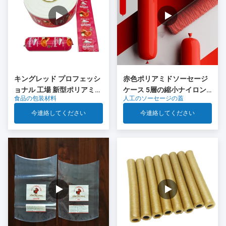
キングレッド プロフェッシ
赤色ポリアミドソーセージ
ョナル 工場 新型ポリアミド
ケース 5層の縮小ナイロン
食品の包装材料
人工のソーセージの蓋
ソーセージ キャッシング 食
ケース Co 排出 肉ソーセー
品グレードのプラスチック
ジパッケージ
今連絡してください
今連絡してください
OEM