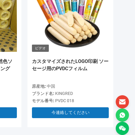
ビデオ
ビデオ
然色ソ
カスタマイズされたLOGO印刷 ソー
OEM 
シング
セージ用のPVDCフィルム
PVDC
ケース
原産地:
中国
原産地:
ブランド名:
KINGRED
ブランド
モデル番号:
PVDC 018
モデル番
今連絡してください