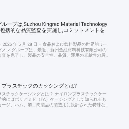
は,Suzhou Kingred Material Technology
Ltd.で包括的な品質監査を実施し,コミットメントを
 2026 年 5 月 28 日 – 食品および飲料製品の世界的リー
ダノン グループは、最近、蘇州金紅材料科技有限公司の
監査を完了し、製品の安全性、品質、運用の卓越性の最
持するための揺るぎない献身的な姿勢を強調しました。
ダノンの上級品質保証専門家チームによって実施され、
り扱いから最終製品検査に至るまで生産プロセスのあら
評価し、ダノンの厳格な世界品質プロトコルとの整合性
た。 厳格な衛生および安全プロトコル: 最優先事項 監
・プラスチックのカッシングとは?
の衛生および安全対策の徹底的なレビューから始まりま
のチームは、手洗い...
ラスチックケーシングとは？ ナイロンプラスチックケー
学的にはポリアミド（PA）ケーシングとして知られるも
セージ、ハム、加工肉製品の製造用に設計された特殊な
す。動物の腸から作られる従来の天然ケーシングとは異
ロンケーシングは合成の食品グレードフィルムです。多
PAとポリエチレン（PE）を組み合わせた多層共押出構造
されており、各素材の特定の強度を活用しています。こ