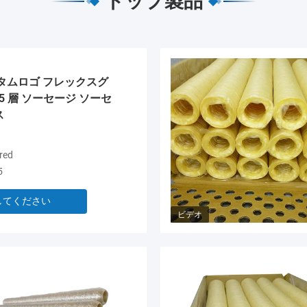
トップ製品
タムロゴ フレックスグ
5 層 ソーセージ ソーセ
ス
red
5
してください
ビデオ