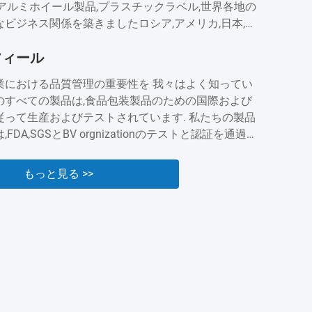
アルミホイール製品,プラスチックラベル,世界各地の
ビジネス関係を築きましたロシア,アメリカ,日本,カ
トラリア,ブラジル,インド,スペインなど長年の蓄積に
フィール
グレッドは評判と業界での存在を得ました現在では,顧
を拡大し続けています.顧客に最高のサービスを提供
業における品質管理の重要性を 我々はよく知ってい
.
のすべての製品は,食品包装製品のための国際および
従って生産およびテストされています. 私たちの製品
FDA,SGSとBV orgnizationのテストと認証を通過し
我々は,品質と安全が私たちの製品の礎であることを知
.私たちは,私たちの製品の品質を保証するために絶え
もっと見る >>
することに 準備ができています....