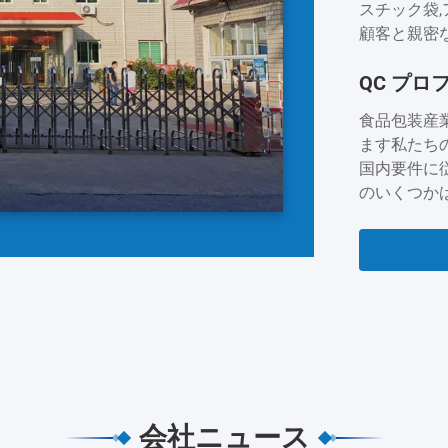
スチック袋,
顧客と親密な
ナダ,オース
QC プロ
より,キン
客とチーム
食品包装産
するために..
ます私たち
国内要件に
のいくつかは,
ています. 
っています
間ない努力を
会社ニュース