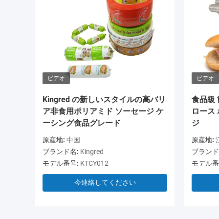
ビデオ
ビデオ
Kingred の新しいスタイルの高バリ
食品級
ア非食用ポリアミド ソーセージ ケ
ロース
ーシング食品グレード
ジ
原産地:
中国
原産地:
ブランド名:
Kingred
ブランド
モデル番号:
KTCY012
モデル番
今連絡してください