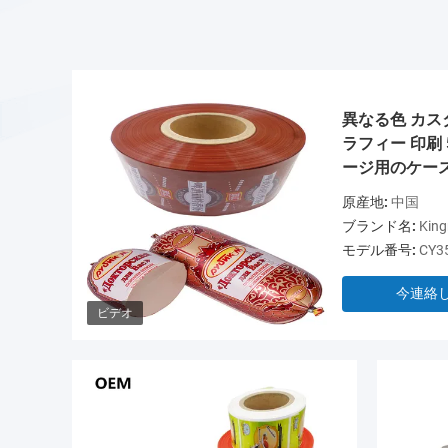
異なる色 カス
ラフィー 印刷 
ージ用のケー
原産地:
中国
ブランド名:
King
モデル番号:
CY3
今連絡
ビデオ