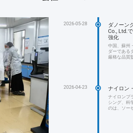
2026-05-28
ダノーングループ
Co., 
強化
中国、蘇州 –
ダーである
厳格な品質
高水準を維
この監査は
原材料の取
ゆる側面を
を確保しまし
2026-04-23
ナイロン
査は、施設
した。ダノン
ナイロンプ
シング、科
のは、ソー
人工包装で
なり、ナイ
くの場合、
として設計