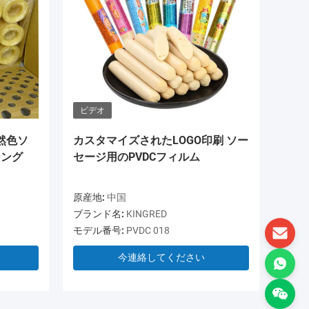
ビデオ
ビデオ
然色ソ
カスタマイズされたLOGO印刷 ソー
OEM 
シング
セージ用のPVDCフィルム
PVDC
ケース
原産地:
中国
原産地:
ブランド名:
KINGRED
ブランド
モデル番号:
PVDC 018
モデル番
今連絡してください