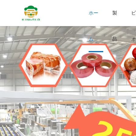
ホー
製
ビ
ム
品
オ