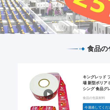
食品の
キングレッド 
場 新型ポリア
シング 食品グ
OEM
食品の包装材料
今連絡してくだ