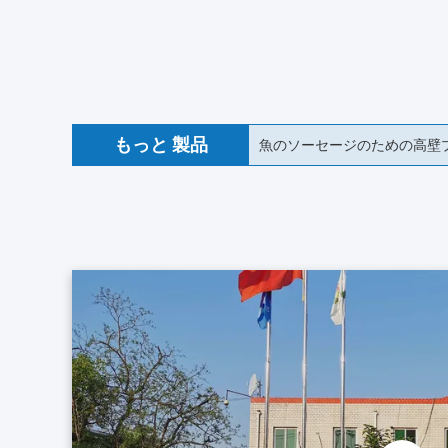
もっと 製品
魚のソーセージのための高壁プ
18mm 食品級 コラーゲンソ