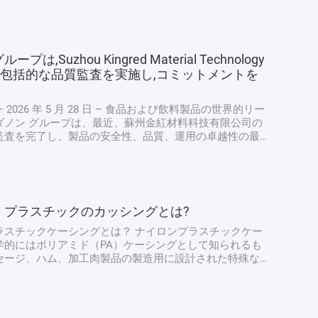
は,Suzhou Kingred Material Technology
Ltd.で包括的な品質監査を実施し,コミットメントを
 2026 年 5 月 28 日 – 食品および飲料製品の世界的リー
ダノン グループは、最近、蘇州金紅材料科技有限公司の
監査を完了し、製品の安全性、品質、運用の卓越性の最
持するための揺るぎない献身的な姿勢を強調しました。
ダノンの上級品質保証専門家チームによって実施され、
り扱いから最終製品検査に至るまで生産プロセスのあら
評価し、ダノンの厳格な世界品質プロトコルとの整合性
た。 厳格な衛生および安全プロトコル: 最優先事項 監
・プラスチックのカッシングとは?
の衛生および安全対策の徹底的なレビューから始まりま
のチームは、手洗い...
ラスチックケーシングとは？ ナイロンプラスチックケー
学的にはポリアミド（PA）ケーシングとして知られるも
セージ、ハム、加工肉製品の製造用に設計された特殊な
す。動物の腸から作られる従来の天然ケーシングとは異
ロンケーシングは合成の食品グレードフィルムです。多
PAとポリエチレン（PE）を組み合わせた多層共押出構造
されており、各素材の特定の強度を活用しています。こ