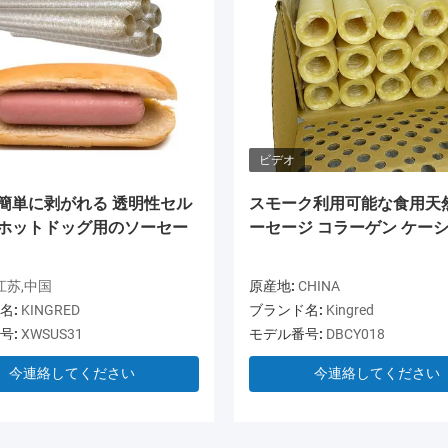
ビデオ
 簡単に剥がれる 透明性セル
スモーク利用可能な食用天
 ホットドッグ用のソーセー
ーセージ コラーゲン ケー
江苏,中国
原産地:
CHINA
名:
KINGRED
ブランド名:
Kingred
号:
XWSUS31
モデル番号:
DBCY018
今連絡してください
今連絡してください